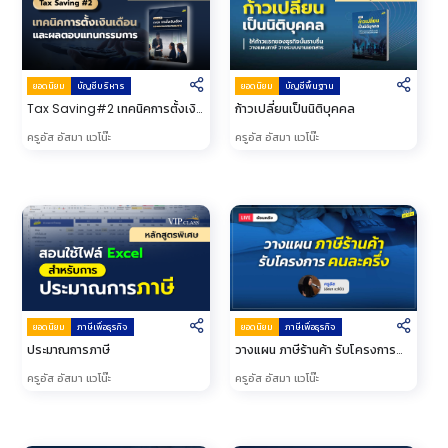
ยอดนิยม
บัญชีบริหาร
ยอดนิยม
บัญชีพื้นฐาน
Tax Saving#2 เทคนิคการตั้งเงิน
ก้าวเปลี่ยนเป็นนิติบุคคล
เดือนและผลตอบแทนกรรมการ
ครูอัส อัสมา แวโน๊ะ
ครูอัส อัสมา แวโน๊ะ
ยอดนิยม
ภาษีเพื่อธุรกิจ
ยอดนิยม
ภาษีเพื่อธุรกิจ
วางแผน ภาษีร้านค้า รับโครงการ
ประมาณการภาษี
คนละครึ่ง
ครูอัส อัสมา แวโน๊ะ
ครูอัส อัสมา แวโน๊ะ