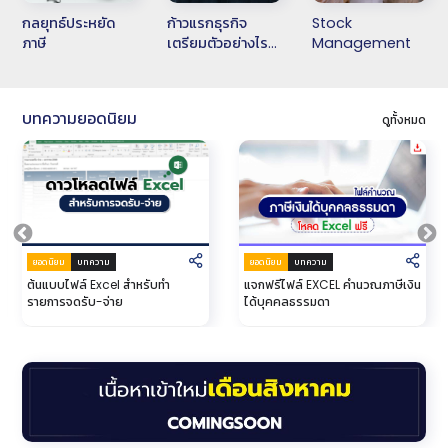
กลยุทธ์ประหยัด
ก้าวแรกธุรกิจ
Stock
ภาษี
เตรียมตัวอย่างไร
Management
First Step
บทความยอดนิยม
ดูทั้งหมด
ยอดนิยม
บทความ
ยอดนิยม
บทความ
ต้นแบบไฟล์ Excel สำหรับทำ
แจกฟรีไฟล์ EXCEL คำนวณภาษีเงิน
รายการจดรับ-จ่าย
ได้บุคคลธรรมดา