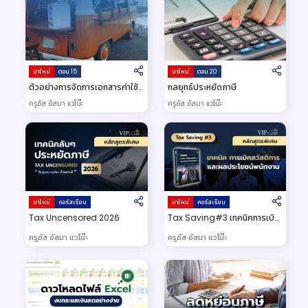
มาใหม่
ตอน 15
มาใหม่
ตอน 20
ตัวอย่างการจัดการเอกสารค่าใช้
กลยุทธ์ประหยัดภาษี
จ่ายค่าเดินทาง
ครูอัส อัสมา แวโน๊ะ
ครูอัส อัสมา แวโน๊ะ
มาใหม่
คอร์สเรียน
มาใหม่
คอร์สเรียน
Tax Uncensored 2026
Tax Saving#3 เทคนิคการเบิก
สวัสดิการ และผลประโยชน์
ครูอัส อัสมา แวโน๊ะ
ครูอัส อัสมา แวโน๊ะ
พนักงาน