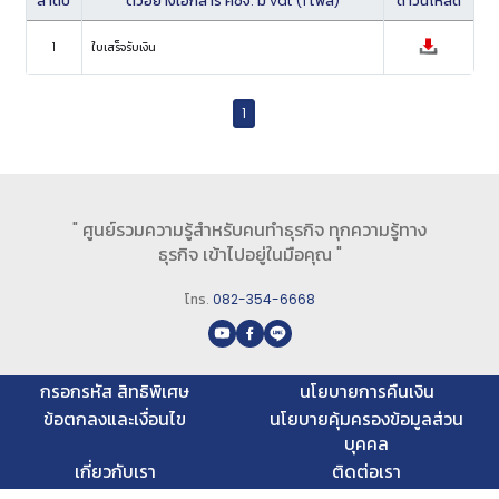
ลำดับ
ตัวอย่างเอกสาร คชจ. มี vat (1 ไฟล์)
ดาวน์โหลด
1
ใบเสร็จรับเงิน
1
" ศูนย์รวมความรู้สำหรับคนทำธุรกิจ ทุกความรู้ทาง
ธุรกิจ เข้าไปอยู่ในมือคุณ "
โทร.
082-354-6668
กรอกรหัส สิทธิพิเศษ
นโยบายการคืนเงิน
ข้อตกลงและเงื่อนไข
นโยบายคุ้มครองข้อมูลส่วน
บุคคล
เกี่ยวกับเรา
ติดต่อเรา