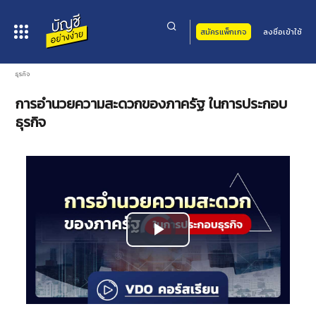
สมัครแพ็กเกจ
ลงชื่อเข้าใช้
หน้าหลัก
>
คอร์สเรียน
>
กฎหมาย
>
กฎหมายธุรกิจ
> การอำนวยความสะดวกของภาครัฐ ในการประกอบ
ธุรกิจ
การอำนวยความสะดวกของภาครัฐ ในการประกอบ
ธุรกิจ
Video
Play
Player
is
loading.
Video