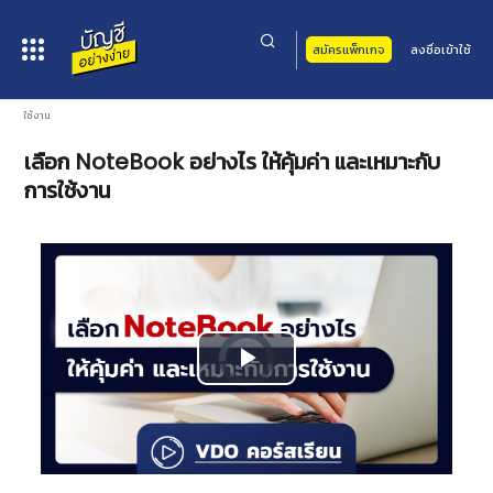
สมัครแพ็กเกจ
ลงชื่อเข้าใช้
หน้าหลัก
>
คอร์สเรียน
>
อื่นๆ
>
ทักษะการใช้โปรแกรม
> เลือก NoteBook อย่างไร ให้คุ้มค่า และเหมาะกับการ
ใช้งาน
เลือก NoteBook อย่างไร ให้คุ้มค่า และเหมาะกับ
การใช้งาน
Video
Play
Player
is
loading.
Video