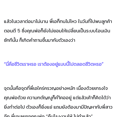
แล้วในเวลาต่อมาไม่นาน
พี่เอก็ทนไม่ไหว
ในวันที่ไปพบลูกค้า
ตอนตี
5
ซึ่งคุณพ่อก็ยังไม่ยอมให้เปลี่ยนเป็นระบบโอนเงิน
ซักทีนั้น
ก็เกิดคำถามขึ้นมากับตัวเองว่า
“นี่คือชีวิตเราหรอ เราต้องอยู่แบบนี้ไปตลอดชีวิตหรอ”
จุดนั้นคือจุดที่พี่เอใคร่ครวญอย่างหนัก
เนื่องด้วยเกรงใจ
คุณพ่อด้วย
ความกตัญญูก็คำ้คออยู่
แต่แล้วเค้าก็คิดได้ว่า
ยิ่งทำต่อไป
ตัวเองก็ยิ่งแย่
แถมยังต้องมามีปัญหากับพี่สาว
อีก
พี่เอเลยขอคุณพ่อ
“
คืนโรงงานให้
ไม่ทำแล้ว
”