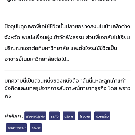
ปัจจุบันคุณพ่อพี่เอใช้ชีวิตบั้นปลายอย่างสงบในบ้านพักต่าง
จังหวัด
พบปะเพื่อนฝูงเข้าวัดฟังธรรม
ส่วนพี่เอกลับไปเรียน
ปริญญาเอกต่อที่มหาวิทยาลัย
และตั้งใจจะใช้ชีวิตเป็น
อาจารย์ในมหาวิทยาลัยต่อไป
...
บทความนี้เป็นส่วนหนึ่งของหนังสือ “ฉันนี่แหละลูกเถ้าแก่”
ข้อคิดและบทสรุปจากการสัมภาษณ์ทายาทธุรกิจ โดย พราว
พร
คำค้นหา :
เรื่องเล่าธุรกิจ
ธุรกิจ
บริหาร
โรงงาน
ก๋วยเตี๋ยว
อุตสาหกรรม
อาหาร