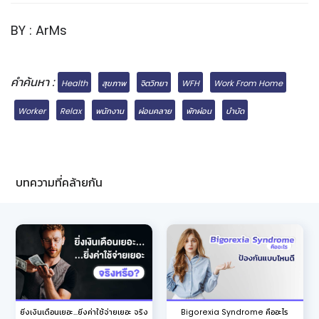
BY : ArMs
คำค้นหา :
Health
สุขภาพ
จิตวิทยา
WFH
Work From Home
Worker
Relax
พนักงาน
ผ่อนคลาย
พักผ่อน
บำบัด
บทความที่คล้ายกัน
ยิ่งเงินเดือนเยอะ...ยิ่งค่าใช้จ่ายเยอะ จริง
Bigorexia Syndrome คืออะไร