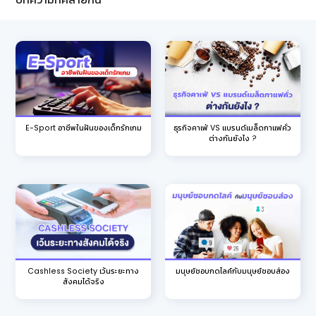
E-Sport อาชีพในฝันของเด็กรักเกม
ธุรกิจคาเฟ่ VS แบรนด์เมล็ดกาแฟคั่ว
ต่างกันยังไง ?
Cashless Society เว้นระยะทาง
มนุษย์ชอบกดไลค์กับมนุษย์ชอบส่อง
สังคมได้จริง