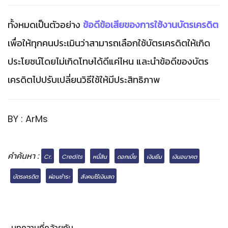
ทั้งหมดเป็นตัวอย่าง
ข้อดีข้อเสียของการใช้งานบัตรเครดิต
เพื่อให้ทุกคนประเมินว่าสามารถเลือกใช้บัตรเครดิตให้เกิด
ประโยชน์โดยไม่เกิดโทษได้ดีแค่ไหน และนำข้อดีของบัตร
เครดิตไปปรับเปลี่ยนวิธีใช้ให้มีประสิทธิภาพ
BY : ArMs
คำค้นหา :
Cr.
Credits
หนี้สิน
ดอกเบี้ย
เงินยืม
เงินอนาคต
บัตรเครดิต
ผ่อนชำระ
สังคมไร้เงินสด
บทความที่คล้ายกัน